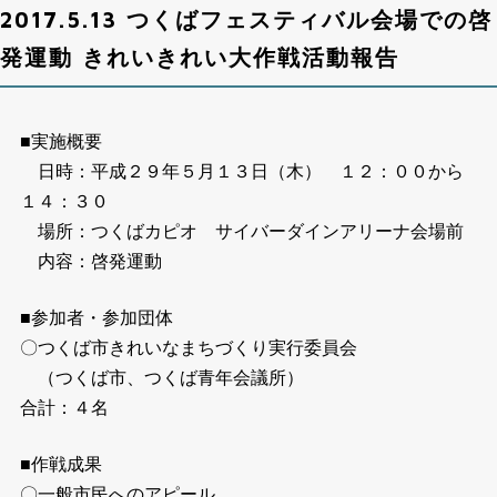
2017.5.13 つくばフェスティバル会場での啓
発運動 きれいきれい大作戦活動報告
■実施概要
日時：平成２９年５月１３日（木） １２：００から
１４：３０
場所：つくばカピオ サイバーダインアリーナ会場前
内容：啓発運動
■参加者・参加団体
〇つくば市きれいなまちづくり実行委員会
（つくば市、つくば青年会議所）
合計：４名
■作戦成果
〇一般市民へのアピール